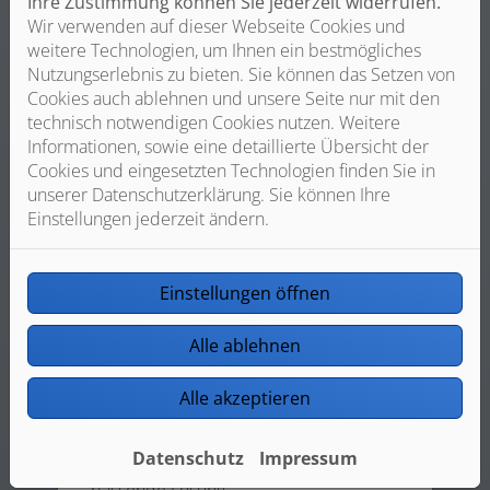
Ihre Zustimmung können Sie jederzeit widerrufen.
Wir verwenden auf dieser Webseite Cookies und
weitere Technologien, um Ihnen ein bestmögliches
Nutzungserlebnis zu bieten. Sie können das Setzen von
Cookies auch ablehnen und unsere Seite nur mit den
technisch notwendigen Cookies nutzen. Weitere
Informationen, sowie eine detaillierte Übersicht der
Cookies und eingesetzten Technologien finden Sie in
unserer Datenschutzerklärung. Sie können Ihre
Einstellungen jederzeit ändern.
Einstellungen öffnen
Wärmeverteilung
Alle ablehnen
Moderne effektive Plattenheizkörper
Alle akzeptieren
oder eine Fußbodenheizung mit
angenehmer Strahlungswärme? Simon
Datenschutz
Impressum
Reber Haustechnik findet für Sie die
passende Lösung.